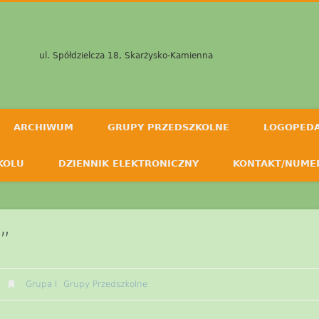
ul. Spółdzielcza 18, Skarżysko-Kamienna
ARCHIWUM
GRUPY PRZEDSZKOLNE
LOGOPED
KOLU
DZIENNIK ELEKTRONICZNY
KONTAKT/NUME
”
Grupa I
,
Grupy Przedszkolne