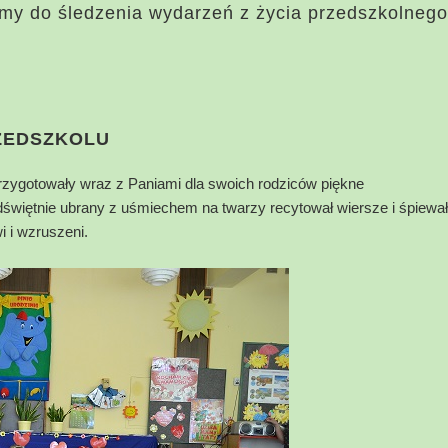
my do śledzenia wydarzeń z życia przedszkolnego
RZEDSZKOLU
rzygotowały wraz z Paniami dla swoich rodziców piękne
świętnie ubrany z uśmiechem na twarzy recytował wiersze i śpiewał
i i wzruszeni.