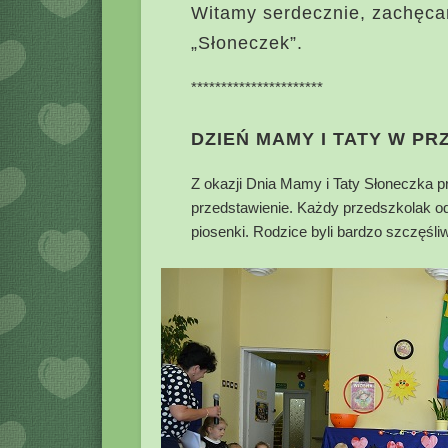
Witamy serdecznie, zachęca
„Słoneczek”.
**********************
DZIEŃ MAMY I TATY W P
Z okazji Dnia Mamy i Taty Słoneczka p
przedstawienie. Każdy przedszkolak od
piosenki. Rodzice byli bardzo szczęśliw