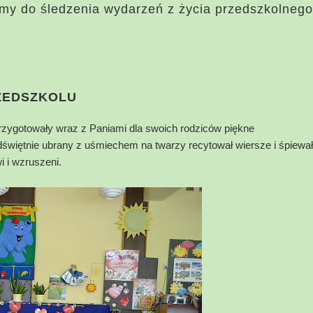
my do śledzenia wydarzeń z życia przedszkolnego
RZEDSZKOLU
rzygotowały wraz z Paniami dla swoich rodziców piękne
świętnie ubrany z uśmiechem na twarzy recytował wiersze i śpiewał
i i wzruszeni.