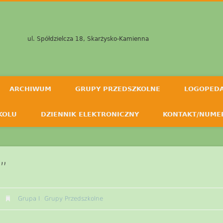
ul. Spółdzielcza 18, Skarżysko-Kamienna
ARCHIWUM
GRUPY PRZEDSZKOLNE
LOGOPED
KOLU
DZIENNIK ELEKTRONICZNY
KONTAKT/NUME
”
Grupa I
,
Grupy Przedszkolne