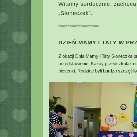
Witamy serdecznie, zachęca
„Słoneczek”.
**********************
DZIEŃ MAMY I TATY W P
Z okazji Dnia Mamy i Taty Słoneczka p
przedstawienie. Każdy przedszkolak od
piosenki. Rodzice byli bardzo szczęśliw