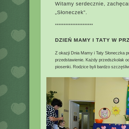
Witamy serdecznie, zachęca
„Słoneczek”.
**********************
DZIEŃ MAMY I TATY W P
Z okazji Dnia Mamy i Taty Słoneczka p
przedstawienie. Każdy przedszkolak od
piosenki. Rodzice byli bardzo szczęśliw