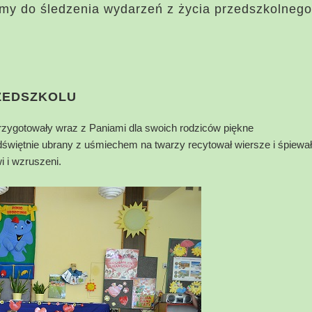
my do śledzenia wydarzeń z życia przedszkolnego
RZEDSZKOLU
rzygotowały wraz z Paniami dla swoich rodziców piękne
świętnie ubrany z uśmiechem na twarzy recytował wiersze i śpiewał
i i wzruszeni.