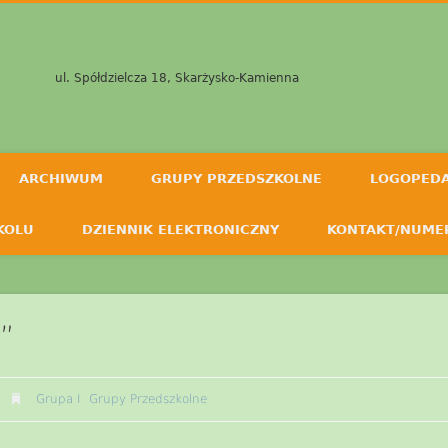
ul. Spółdzielcza 18, Skarżysko-Kamienna
ARCHIWUM
GRUPY PRZEDSZKOLNE
LOGOPED
KOLU
DZIENNIK ELEKTRONICZNY
KONTAKT/NUME
”
Grupa I
,
Grupy Przedszkolne