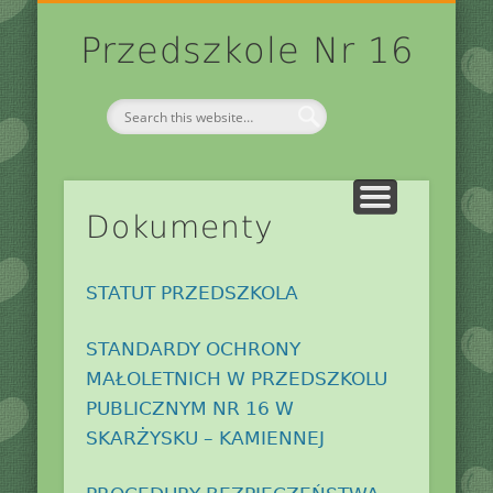
DZIENNIK ELEKTRONICZNY
KONTAKT/NUMER KONTA
HISTORIA PRZEDSZKOLA
RODO W PRZEDSZKOLU
GRUPY PRZEDSZKOLNE
DLA RODZICÓW
OGŁOSZENIA
ARCHIWUM
LOGOPEDA
START
Przedszkole Nr 16
Dokumenty
STATUT PRZEDSZKOLA
STANDARDY OCHRONY
MAŁOLETNICH W PRZEDSZKOLU
PUBLICZNYM NR 16 W
SKARŻYSKU – KAMIENNEJ