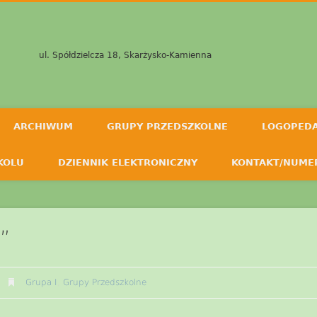
ul. Spółdzielcza 18, Skarżysko-Kamienna
ARCHIWUM
GRUPY PRZEDSZKOLNE
LOGOPED
KOLU
DZIENNIK ELEKTRONICZNY
KONTAKT/NUME
”
Grupa I
,
Grupy Przedszkolne