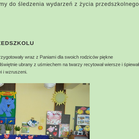
my do śledzenia wydarzeń z życia przedszkolnego
RZEDSZKOLU
rzygotowały wraz z Paniami dla swoich rodziców piękne
świętnie ubrany z uśmiechem na twarzy recytował wiersze i śpiewał
i i wzruszeni.