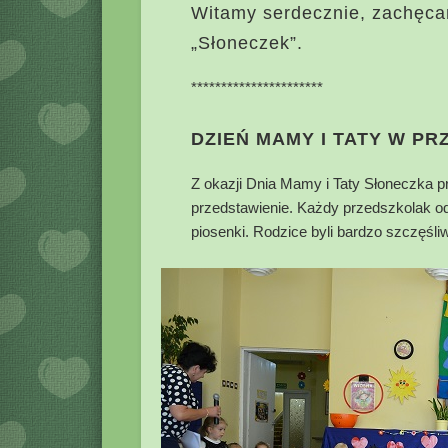
Witamy serdecznie, zachęca
„Słoneczek”.
**********************
DZIEŃ MAMY I TATY W P
Z okazji Dnia Mamy i Taty Słoneczka p
przedstawienie. Każdy przedszkolak od
piosenki. Rodzice byli bardzo szczęśliw