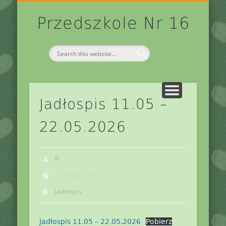
DZIENNIK ELEKTRONICZNY
KONTAKT/NUMER KONTA
HISTORIA PRZEDSZKOLA
RODO W PRZEDSZKOLU
GRUPY PRZEDSZKOLNE
DLA RODZICÓW
OGŁOSZENIA
ARCHIWUM
LOGOPEDA
START
Przedszkole Nr 16
Jadłospis 11.05 –
22.05.2026
B.
11 maja 2026
Jadłospis
Jadłospis 11.05 – 22.05.2026
Pobierz