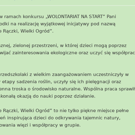
 w ramach konkursu „WOLONTARIAT NA START” Pani
dki na realizację wyjątkowej inicjatywy pod nazwą
 Rączki, Wielki Ogród”.
znej, zielonej przestrzeni, w której dzieci mogą poprzez
ijać zainteresowania ekologiczne oraz uczyć się współpra
przedszkolaki z wielkim zaangażowaniem uczestniczyły w
etapy sadzenia roślin, uczyły się ich pielęgnacji oraz
ienna troska o środowisko naturalne. Wspólna praca sprawił
skonałą okazją do nauki poprzez działanie.
Rączki, Wielki Ogród” to nie tylko piękne miejsce pełne
zeń inspirująca dzieci do odkrywania tajemnic natury,
owania więzi i współpracy w grupie.