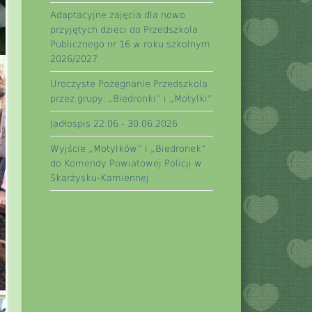
Adaptacyjne zajęcia dla nowo
przyjętych dzieci do Przedszkola
Publicznego nr 16 w roku szkolnym
2026/2027
Uroczyste Pożegnanie Przedszkola
przez grupy: „Biedronki” i „Motylki”
Jadłospis 22.06.- 30.06.2026
Wyjście „Motylków” i „Biedronek”
do Komendy Powiatowej Policji w
Skarżysku-Kamiennej