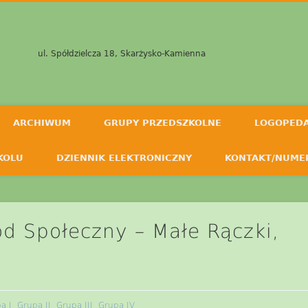
ul. Spółdzielcza 18, Skarżysko-Kamienna
ARCHIWUM
GRUPY PRZEDSZKOLNE
LOGOPED
KOLU
DZIENNIK ELEKTRONICZNY
KONTAKT/NUME
d Społeczny – Małe Rączki,
a I
,
Grupa II
,
Grupa III
,
Grupa IV