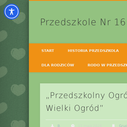
Przedszkole Nr 16
START
HISTORIA PRZEDSZKOLA
DLA RODZICÓW
RODO W PRZEDSZ
„Przedszkolny Ogró
Wielki Ogród”
B.
11 maja 2026
Grup